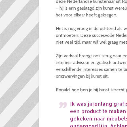
deze Nederlandse kunstenaar uit Rot
– hij is erin geslaagd zijn kunst were
het voor elkaar heeft gekregen.
Het is nog vroeg in de ochtend als 
ontmoeten. Deze succesvolle Neder
niet veel tijd, maar wil wel graag m
Zijn verhaal brengt ons terug naar e
interieur adviseur en grafisch ontwer
verschillende interesses samen te b
omzwervingen bij kunst uit.
Ronald, hoe ben je bij kunst terech
Ik was jarenlang graf
een ​​product te maken
gekeken naar meubels,
ondergoed lijn. Achter