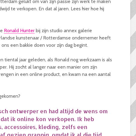
terdam gelukt om van zijn passie zijn werk te maken
ldwijd te verkopen. En dat al jaren. Lees hier hoe hij
we
Ronald Hunter
bij zijn studio annex galerie
landse kunstenaar / Rotterdamse ondernemer heeft
et ons een bakkie doen voor zijn dag begint.
en tiental jaar geleden, als Ronald nog werkzaam is als
per. Hij zocht al langer naar een manier om zijn
rengen in een online product, en kwam na een aantal
t gekomen?
isch ontwerper en had altijd de wens om
 dat ik online kon verkopen. Ik heb
 accessoires, kleding, zelfs een
af gezien grappig, omdat ik al die tijd