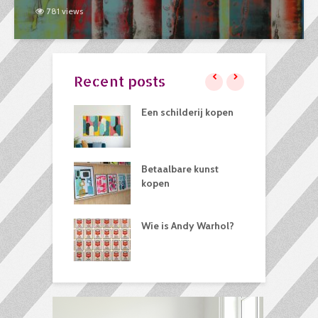
781 views
Recent posts
oons
Een schilderij kopen
R
k
H
kleur kunst past
Betaalbare kunst
R
st bij jou?
kopen
e Bourgeois
Wie is Andy Warhol?
W
s
i